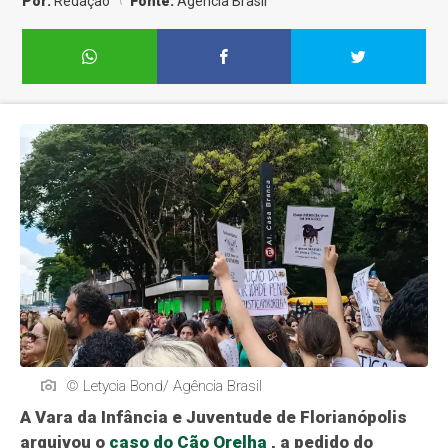
Por:
Redação
Fonte:
Agência Brasil
© Letycia Bond/ Agência Brasil
A Vara da Infância e Juventude de Florianópolis
arquivou o
caso do Cão Orelha
, a pedido do