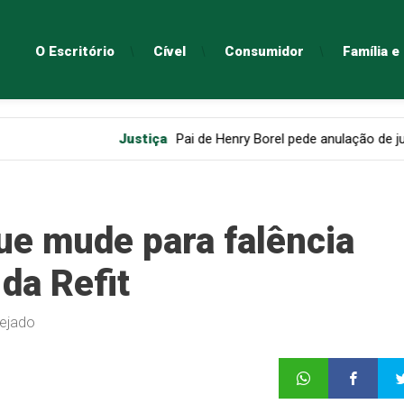
O Escritório
Cível
Consumidor
Família 
Justiça
Pai de Henry Borel pede anulação de julgamento de 
ue mude para falência
 da Refit
sejado