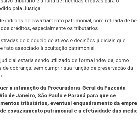
sivo tributário e a falta de medidas efetivas para o
ido pela Justiça.
e indícios de esvaziamento patrimonial, com retirada de b
dos créditos, especialmente os tributários.
ustradas de bloqueio de ativos e decisões judiciais que
 fato associado à ocultação patrimonial.
judicial estaria sendo utilizado de forma indevida, como
 de cobrança, sem cumprir sua função de preservação da
e.
equer a intimação da Procuradoria-Geral da Fazenda
Rio de Janeiro, São Paulo e Paraná para que se
mentos tributários, eventual enquadramento da empr
de esvaziamento patrimonial e a efetividade das medi