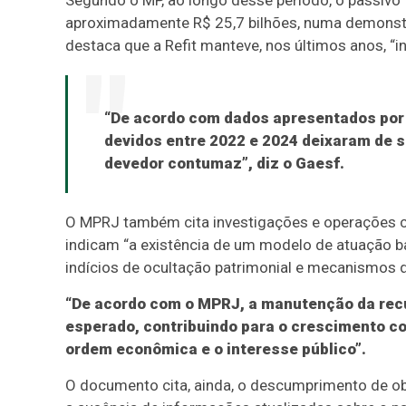
Segundo o MP, ao longo desse período, o passivo f
aproximadamente R$ 25,7 bilhões, numa demonstra
destaca que a Refit manteve, nos últimos anos, “in
“De acordo com dados apresentados por 
devidos entre 2022 e 2024 deixaram de 
devedor contumaz”, diz o Gaesf.
O MPRJ também cita investigações e operações c
indicam “a existência de um modelo de atuação b
indícios de ocultação patrimonial e mecanismos de
“De acordo com o MPRJ, a manutenção da recup
esperado, contribuindo para o crescimento c
ordem econômica e o interesse público”.
O documento cita, ainda, o descumprimento de obr