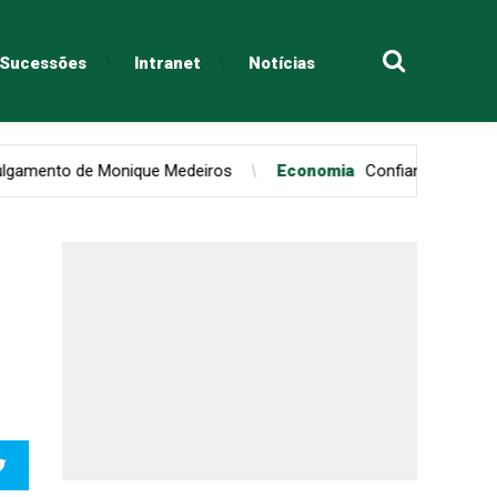
e Sucessões
Intranet
Notícias
Monique Medeiros
Economia
Confiança do consumidor paulist