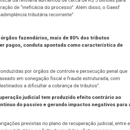
iscal da refinaria aumentou de cerca de R$ 5 bilhões para
ção de “ineficácia do processo”. Além disso, o Gaesf
adimplência tributária recorrente”.
órgãos fazendários, mais de 80% dos tributos
ser pagos, conduta apontada como característica de
onduzidas por órgãos de controle e persecução penal que
aseado em sonegação fiscal e fraude estruturada, com
stinados a dificultar a cobrança de tributos”.
eração judicial tem produzido efeito contrário ao
ontínuo do passivo e gerando impactos negativos para 
igações previstas no plano de recuperação judicial, entre e