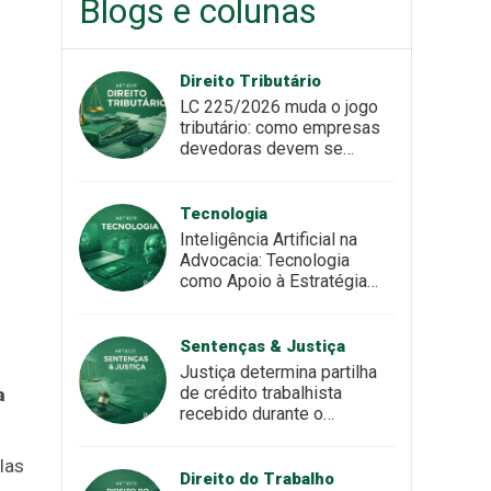
Blogs e colunas
Direito Tributário
LC 225/2026 muda o jogo
tributário: como empresas
devedoras devem se
preparar para o novo
cenário
Tecnologia
Inteligência Artificial na
Advocacia: Tecnologia
como Apoio à Estratégia
Jurídica
Sentenças & Justiça
Justiça determina partilha
de crédito trabalhista
a
recebido durante o
casamento
las
Direito do Trabalho