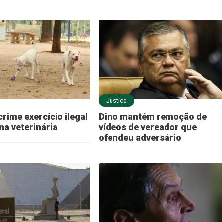
Justiça
crime exercício ilegal
Dino mantém remoção de
na veterinária
vídeos de vereador que
ofendeu adversário