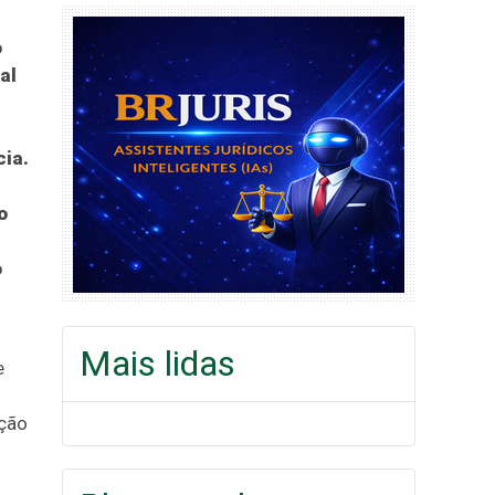
o
al
cia.
o
o
Mais lidas
e
ação