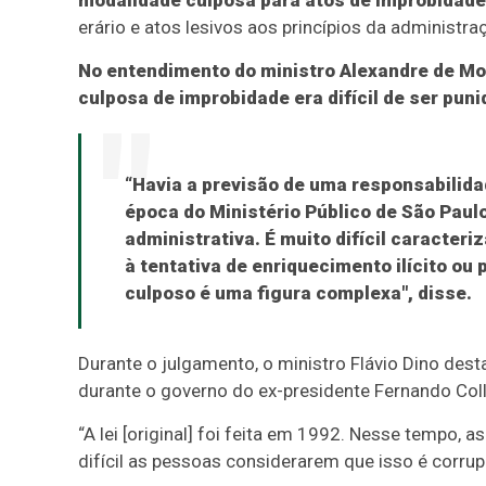
modalidade culposa para atos de improbidade
erário e atos lesivos aos princípios da administra
No entendimento do ministro Alexandre de Mo
culposa de improbidade era difícil de ser punid
“Havia a previsão de uma responsabilida
época do Ministério Público de São Paul
administrativa. É muito difícil caracteri
à tentativa de enriquecimento ilícito ou 
culposo é uma figura complexa", disse.
Durante o julgamento, o ministro Flávio Dino dest
durante o governo do ex-presidente Fernando Coll
“A lei [original] foi feita em 1992. Nesse tempo,
difícil as pessoas considerarem que isso é corru