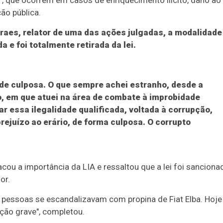
, que ocorrem em casos de enriquecimento ilícito, dano ao
ção pública.
raes, relator de uma das ações julgadas, a modalidade
a e foi totalmente retirada da lei.
de culposa. O que sempre achei estranho, desde a
o, em que atuei na área de combate à improbidade
zar essa ilegalidade qualificada, voltada à corrupção,
prejuízo ao erário, de forma culposa. O corrupto
acou a importância da LIA e ressaltou que a lei foi sanciona
or.
 as pessoas se escandalizavam com propina de Fiat Elba. Hoje
pção grave", completou.