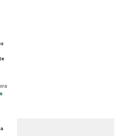
os
te
ira
m
 a