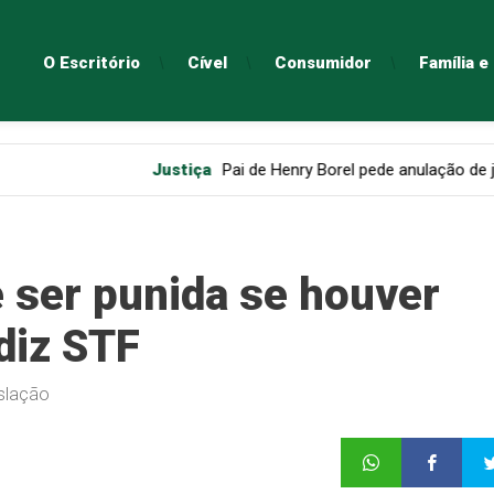
O Escritório
Cível
Consumidor
Família 
Justiça
Pai de Henry Borel pede anulação de julgamento d
 ser punida se houver
diz STF
islação