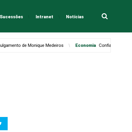
e Sucessões
Intranet
Notícias
e Monique Medeiros
Economia
Confiança do consumidor pauli