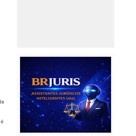
da
 é