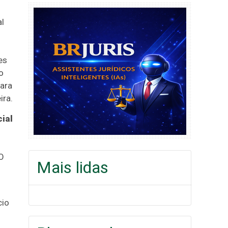
al
es
o
para
ira.
cial
O
Mais lidas
cio