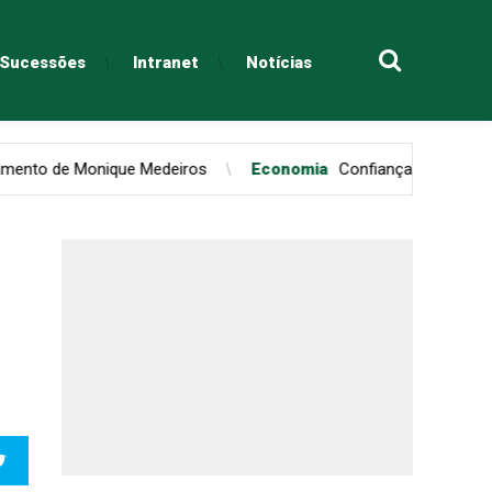
e Sucessões
Intranet
Notícias
nique Medeiros
Economia
Confiança do consumidor paulista