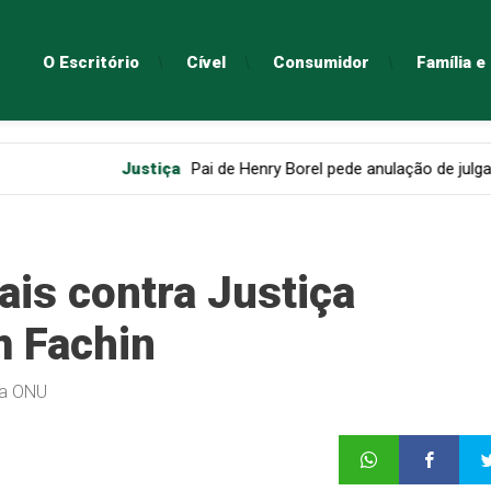
O Escritório
Cível
Consumidor
Família 
Justiça
Pai de Henry Borel pede anulação de julgamento de Mo
ais contra Justiça
m Fachin
da ONU