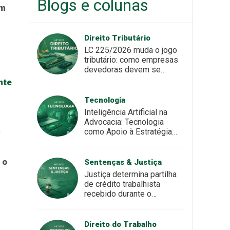
Blogs e colunas
em
Direito Tributário
LC 225/2026 muda o jogo
tributário: como empresas
devedoras devem se
preparar para o novo
nte
cenário
Tecnologia
Inteligência Artificial na
Advocacia: Tecnologia
.
como Apoio à Estratégia
Jurídica
 o
Sentenças & Justiça
Justiça determina partilha
de crédito trabalhista
recebido durante o
casamento
Direito do Trabalho