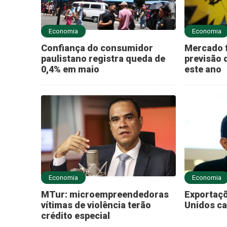
Economia
Economia
Confiança do consumidor
Mercado f
paulistano registra queda de
previsão 
0,4% em maio
este ano
Economia
Economia
MTur: microempreendedoras
Exportaçõ
vítimas de violência terão
Unidos c
crédito especial