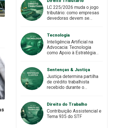
Direito Tributário
LC 225/2026 muda o jogo
tributário: como empresas
devedoras devem se
preparar para o novo
cenário
Tecnologia
Inteligência Artificial na
Advocacia: Tecnologia
como Apoio à Estratégia
Jurídica
Sentenças & Justiça
Justiça determina partilha
de crédito trabalhista
recebido durante o
casamento
Direito do Trabalho
as
Contribuição Assistencial e
Tema 935 do STF