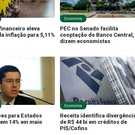
Economia
inanceiro eleva
PEC no Senado facilita
da inflação para 5,11%
cooptação do Banco Central,
dizem economistas
Economia
es para Estados
Receita identifica divergênci
aem 14% em maio
de R$ 44 bi em créditos de
PIS/Cofins