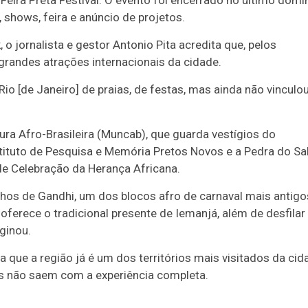
 Feira Preta Festival. O evento foi encerrado no último dom
, shows, feira e anúncio de projetos.
 jornalista e gestor Antonio Pita acredita que, pelos
 grandes atrações internacionais da cidade.
o [de Janeiro] de praias, de festas, mas ainda não vinculo
ra Afro-Brasileira (Muncab), que guarda vestígios do
tuto de Pesquisa e Memória Pretos Novos e a Pedra do Sal
 de Celebração da Herança Africana.
hos de Gandhi, um dos blocos afro de carnaval mais antigo
 oferece o tradicional presente de Iemanjá, além de desfilar
ginou.
 que a região já é um dos territórios mais visitados da cid
tes não saem com a experiência completa.