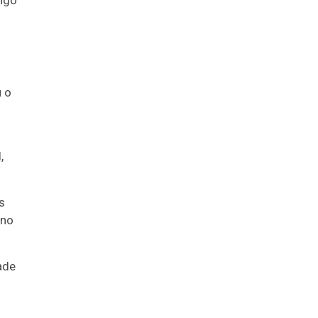
ingo
u o
,
s
 no
ade