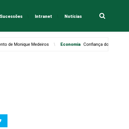
e Sucessões
Intranet
Notícias
Medeiros
Economia
Confiança do consumidor paulistano regi