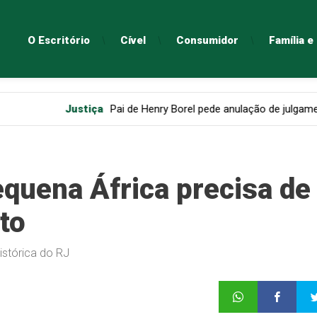
O Escritório
Cível
Consumidor
Família 
tiça
Pai de Henry Borel pede anulação de julgamento de Monique 
equena África precisa de
to
istórica do RJ