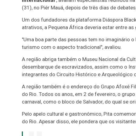
internacional
, avaliam especialistas reunidos na
(31), no Piér Mauá, depois de três dias de debates
Um dos fundadores da plataforma Diáspora Black, o
atrativos, a Pequena África deveria estar entre as
"Uma boa parte das pessoas tem no imaginário o Ri
turismo com o aspecto tradicional", avaliou.
A região abriga também o Museu Nacional da Cultu
desembarque de escravizados, assim como o Insti
integrantes do Circuito Histórico e Arqueológico
A região também é o endereço do Grupo Afoxé Fil
do Rio. Todos os anos, em 2 de fevereiro, o grupo
carnaval, como o bloco de Salvador, do qual se ori
Pelo apelo cultural e gastronômico, Pita comemora
do Rio. Apesar disso, ele pondera que os visitan